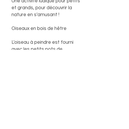
Une activité ludique pour petits
et grands, pour découvrir la
nature en s'amusant !
Oiseaux en bois de hêtre
L'oiseau à peindre est fourni
avec les petits pots de
peinture et un modèle (pinceau
non fourni)
Pour tous renseignements n'hésitez pas
à me contacter