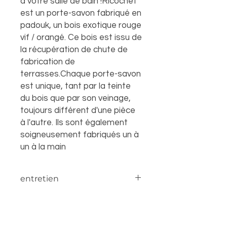
à votre salle de bain !Ricochet
est un porte-savon fabriqué en
padouk, un bois exotique rouge
vif / orangé. Ce bois est issu de
la récupération de chute de
fabrication de
terrasses.Chaque porte-savon
est unique, tant par la teinte
du bois que par son veinage,
toujours différent d'une pièce
à l'autre. Ils sont également
soigneusement fabriqués un à
un à la main
entretien
Le bois exotique a pour
propriété d'être imputrescible.
De plus les finitions apportées